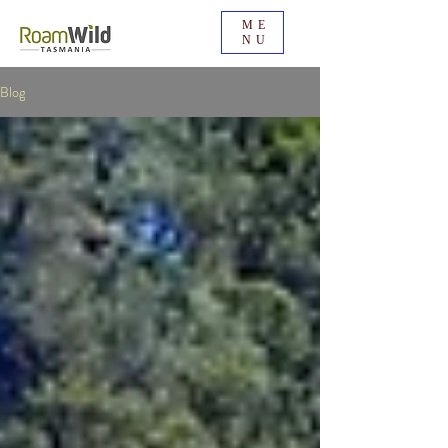
ME
NU
Blog