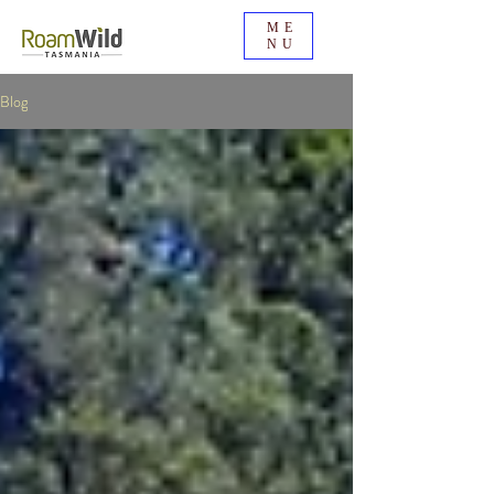
ME
NU
Blog