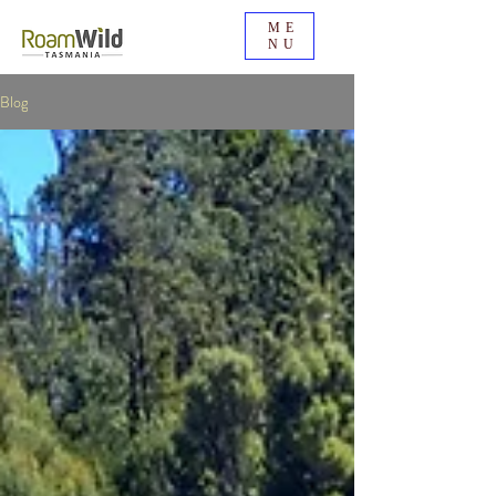
ME
NU
Blog